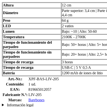
Altura
12 cm
Parte superior: 3,4 cm | Parte i
Diámetro
4,4 cm
Peso
64 g
LED
2 vatios
Lumen
Bajo: ~10 | Alto: 50-60
Temperatura
2100K - 2700K
Tiempo de funcionamiento del
Bajo: 50+ horas | Alto: 5+ ho
parpadeo
Tiempo de funcionamiento sin
Bajo: 20+ horas | Alto: 2,5+ h
parpadeos
Tiempo de recarga
3 horas
Tiempo de recarga
USB-C | 5 V 0,5 A
Batería
1200 mAh de iones de litio
Art.-Nr.:
XPF-BAS-LIV-205
Contenido:
1 ud.
EAN:
819665012057
Fabricante N.º:
LIV-205
Marcas:
Barebones
Información legal