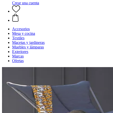
Crear una cuenta
Accesorios
Mesa y cocina
Textiles
Macetas y jardineras
Muebles y lámparas
Exteriores
Marcas
Ofertas