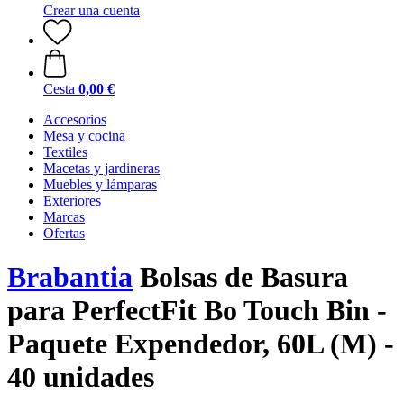
Crear una cuenta
Cesta
0,00 €
Accesorios
Mesa y cocina
Textiles
Macetas y jardineras
Muebles y lámparas
Exteriores
Marcas
Ofertas
Brabantia
Bolsas de Basura
para PerfectFit Bo Touch Bin -
Paquete Expendedor, 60L (M) -
40 unidades