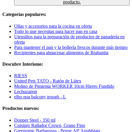
producto.
Categorías populares:
Ollas y accesorios para la cocina en oferta
Todo lo que necesitas para hacer pan en casa
Utensilios para la preparación de productos de panadería en
oferta
Para mantener el pan y la bollería frescos durante más tiempo
Recipientes para almacenar alimentos de Brabantia
Descubre Interismo:
RIESS
United Pets TATO - Ratón de Látex
Molino de Pimienta WORKER 10cm Hierro Fundido
Lechuzapon
elho noa balcony trough - L
Productos nuevos:
Dopper Steel - 350 ml
Cuisipro Rallador Crown, Grano Fino
Greenomic Barbarossa - Penne All' Arrabbiata