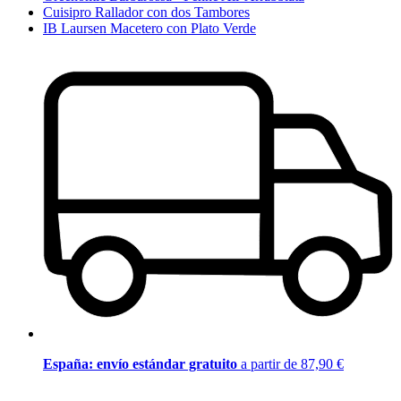
Cuisipro Rallador con dos Tambores
IB Laursen Macetero con Plato Verde
España: envío estándar gratuito
a partir de 87,90 €