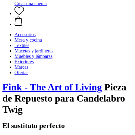
Crear una cuenta
Accesorios
Mesa y cocina
Textiles
Macetas y jardineras
Muebles y lámparas
Exteriores
Marcas
Ofertas
Fink - The Art of Living
Pieza
de Repuesto para Candelabro
Twig
El sustituto perfecto