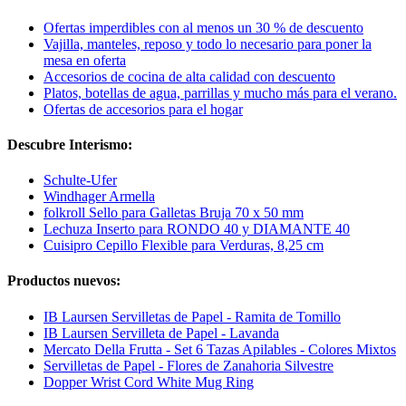
Ofertas imperdibles con al menos un 30 % de descuento
Vajilla, manteles, reposo y todo lo necesario para poner la
mesa en oferta
Accesorios de cocina de alta calidad con descuento
Platos, botellas de agua, parrillas y mucho más para el verano.
Ofertas de accesorios para el hogar
Descubre Interismo:
Schulte-Ufer
Windhager Armella
folkroll Sello para Galletas Bruja 70 x 50 mm
Lechuza Inserto para RONDO 40 y DIAMANTE 40
Cuisipro Cepillo Flexible para Verduras, 8,25 cm
Productos nuevos:
IB Laursen Servilletas de Papel - Ramita de Tomillo
IB Laursen Servilleta de Papel - Lavanda
Mercato Della Frutta - Set 6 Tazas Apilables - Colores Mixtos
Servilletas de Papel - Flores de Zanahoria Silvestre
Dopper Wrist Cord White Mug Ring