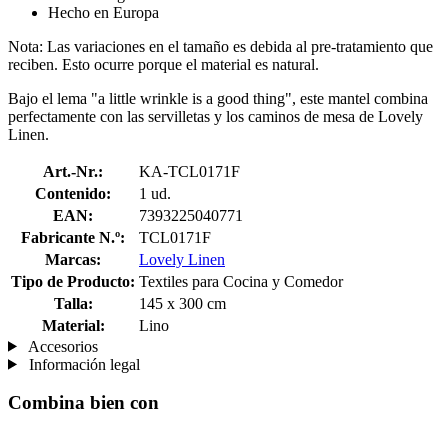
Hecho en Europa
Nota: Las variaciones en el tamaño es debida al pre-tratamiento que
reciben. Esto ocurre porque el material es natural.
Bajo el lema "a little wrinkle is a good thing", este mantel combina
perfectamente con las servilletas y los caminos de mesa de Lovely
Linen.
Art.-Nr.:
KA-TCL0171F
Contenido:
1 ud.
EAN:
7393225040771
Fabricante N.º:
TCL0171F
Marcas:
Lovely Linen
Tipo de Producto:
Textiles para Cocina y Comedor
Talla:
145 x 300 cm
Material:
Lino
Accesorios
Información legal
Combina bien con