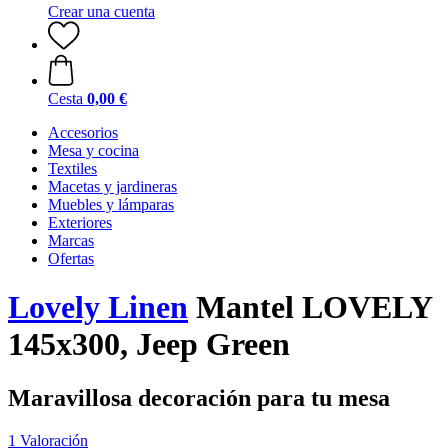
Crear una cuenta
Cesta
0,00 €
Accesorios
Mesa y cocina
Textiles
Macetas y jardineras
Muebles y lámparas
Exteriores
Marcas
Ofertas
Lovely Linen
Mantel LOVELY
145x300, Jeep Green
Maravillosa decoración para tu mesa
1 Valoración