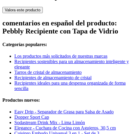
Valora este producto
comentarios en español del producto:
Pebbly Recipiente con Tapa de Vidrio
Categorías populares:
Los productos más solicitados de nuestras marcas
Recipientes sostenibles para un almacenamiento inteligente y
elegante
Tarros de cristal de almacenamiento
Recipientes de almacenamiento de cristal
Recipientes ideales para una despensa organizada de forma
sencilla
Productos nuevos:
Easy Drip - Separador de Grasa para Salsa de Asado
Dopper Sport Cap
Sodastream Drink Mix - Lima Limón
Elegance - Cuchara de Cocina con Agujeros, 30,5 cm
Cuisipro Embudo Universal 3 en 1 - Set de 3