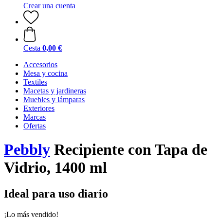
Crear una cuenta
Cesta
0,00 €
Accesorios
Mesa y cocina
Textiles
Macetas y jardineras
Muebles y lámparas
Exteriores
Marcas
Ofertas
Pebbly
Recipiente con Tapa de
Vidrio, 1400 ml
Ideal para uso diario
¡Lo más vendido!