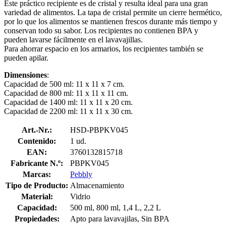
Este práctico recipiente es de cristal y resulta ideal para una gran
variedad de alimentos. La tapa de cristal permite un cierre hermético,
por lo que los alimentos se mantienen frescos durante más tiempo y
conservan todo su sabor. Los recipientes no contienen BPA y
pueden lavarse fácilmente en el lavavajillas.
Para ahorrar espacio en los armarios, los recipientes también se
pueden apilar.
Dimensiones
:
Capacidad de 500 ml: 11 x 11 x 7 cm.
Capacidad de 800 ml: 11 x 11 x 11 cm.
Capacidad de 1400 ml: 11 x 11 x 20 cm.
Capacidad de 2200 ml: 11 x 11 x 30 cm.
Art.-Nr.:
HSD-PBPKV045
Contenido:
1 ud.
EAN:
3760132815718
Fabricante N.º:
PBPKV045
Marcas:
Pebbly
Tipo de Producto:
Almacenamiento
Material:
Vidrio
Capacidad:
500 ml, 800 ml, 1,4 L, 2,2 L
Propiedades:
Apto para lavavajilas, Sin BPA