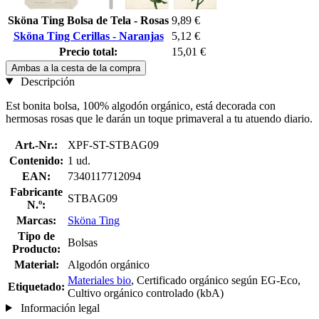
Sköna Ting Bolsa de Tela - Rosas
9,89 €
Sköna Ting Cerillas - Naranjas
5,12 €
Precio total:
15,01 €
Ambas a la cesta de la compra
Descripción
Est bonita bolsa, 100% algodón orgánico, está decorada con
hermosas rosas que le darán un toque primaveral a tu atuendo diario.
Art.-Nr.:
XPF-ST-STBAG09
Contenido:
1 ud.
EAN:
7340117712094
Fabricante
STBAG09
N.º:
Marcas:
Sköna Ting
Tipo de
Bolsas
Producto:
Material:
Algodón orgánico
Materiales bio
, Certificado orgánico según EG-Eco,
Etiquetado:
Cultivo orgánico controlado (kbA)
Información legal