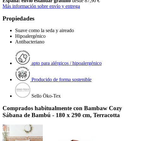
España: envío estándar gratuito
desde 87,90 €
Más información sobre envío y entrega
Propiedades
Suave como la seda y aireado
Hipoalergénico
Antibacteriano
apto para alérgicos / hipoalergénico
Producido de forma sostenible
Sello Öko-Tex
Comprados habitualmente con Bambaw Cozy
Sábana de Bambú - 180 x 290 cm, Terracotta