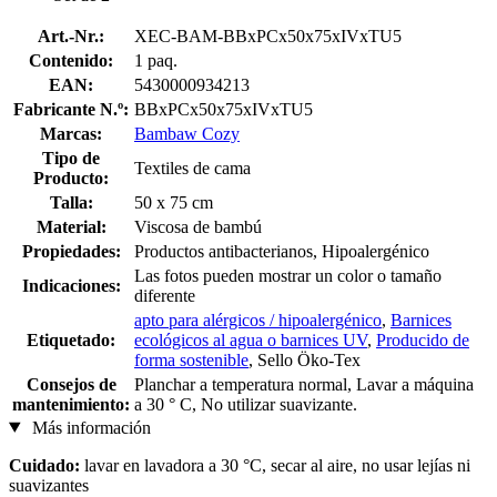
Art.-Nr.:
XEC-BAM-BBxPCx50x75xIVxTU5
Contenido:
1 paq.
EAN:
5430000934213
Fabricante N.º:
BBxPCx50x75xIVxTU5
Marcas:
Bambaw Cozy
Tipo de
Textiles de cama
Producto:
Talla:
50 x 75 cm
Material:
Viscosa de bambú
Propiedades:
Productos antibacterianos, Hipoalergénico
Las fotos pueden mostrar un color o tamaño
Indicaciones:
diferente
apto para alérgicos / hipoalergénico
,
Barnices
Etiquetado:
ecológicos al agua o barnices UV
,
Producido de
forma sostenible
, Sello Öko-Tex
Consejos de
Planchar a temperatura normal, Lavar a máquina
mantenimiento:
a 30 ° C, No utilizar suavizante.
Más información
Cuidado:
lavar en lavadora a 30 °C, secar al aire, no usar lejías ni
suavizantes