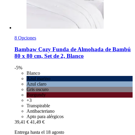
8 Opciones
Bambaw Cozy
Funda de Almohada de Bambú
80 x 80 cm, Set de 2, Blanco
-5%
Blanco
Azul marino
Azul claro
Gris oscuro
Burgundy
+3
Transpirable
Antibacteriano
Apto para alérgicos
39,41 €
41,49 €
Entrega hasta el 18 agosto