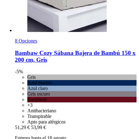
8 Opciones
Bambaw Cozy
Sábana Bajera de Bambú 150 x
200 cm, Gris
-5%
Gris
Azul marino
Azul claro
Gris oscuro
Burgundy
+3
Antibacteriano
Transpirable
Apto para alérgicos
51,29 €
53,99 €
Entrega hasta el 18 agosto