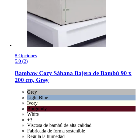
8 Opciones
5.0 (2)
Bambaw Cozy
Sábana Bajera de Bambú 90 x
200 cm, Grey
Grey
Light Blue
Ivory
Burgundy
White
+3
Viscosa de bambú de alta calidad
Fabricada de forma sostenible
Regula la humedad