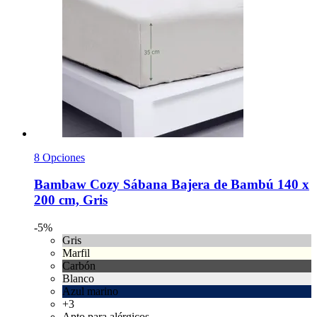
8 Opciones
Bambaw Cozy
Sábana Bajera de Bambú 140 x
200 cm, Gris
-5%
Gris
Marfil
Carbón
Blanco
Azul marino
+3
Apto para alérgicos