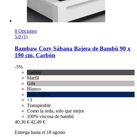
8 Opciones
5.0 (1)
Bambaw Cozy
Sábana Bajera de Bambú 90 x
190 cm, Carbón
-5%
Carbón
Marfil
Gris
Blanco
Azul marino
+3
Transpirable
Como la seda, solo que mejor
100% viscosa de bambú
40,36 €
42,49 €
Entrega hasta el 18 agosto