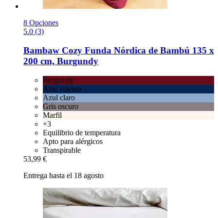
8 Opciones
5.0 (3)
Bambaw Cozy
Funda Nórdica de Bambú 135 x
200 cm, Burgundy
Burgundy
Azul marino
Azul claro
Gris oscuro
Marfil
+3
Equilibrio de temperatura
Apto para alérgicos
Transpirable
53,99 €
Entrega hasta el 18 agosto