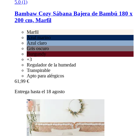
5.0 (1)
Bambaw Cozy
Sábana Bajera de Bambú 180 x
200 cm, Marfil
Marfil
Azul marino
Azul claro
Gris oscuro
Burgundy
+3
Regulador de la humedad
Transpirable
Apto para alérgicos
61,99 €
Entrega hasta el 18 agosto