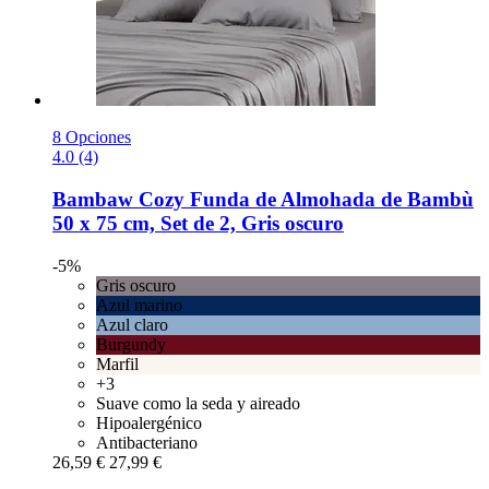
8 Opciones
4.0 (4)
Bambaw Cozy
Funda de Almohada de Bambù
50 x 75 cm, Set de 2, Gris oscuro
-5%
Gris oscuro
Azul marino
Azul claro
Burgundy
Marfil
+3
Suave como la seda y aireado
Hipoalergénico
Antibacteriano
26,59 €
27,99 €