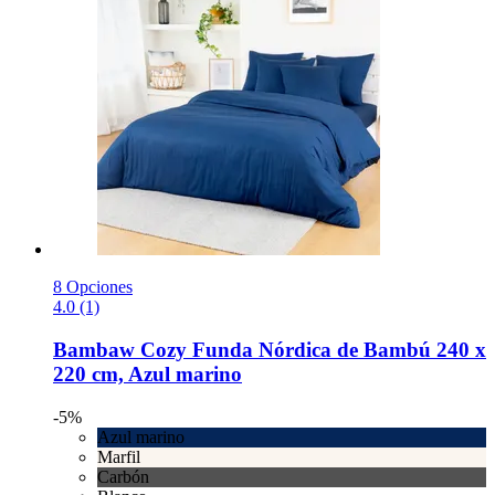
8 Opciones
4.0 (1)
Bambaw Cozy
Funda Nórdica de Bambú 240 x
220 cm, Azul marino
-5%
Azul marino
Marfil
Carbón