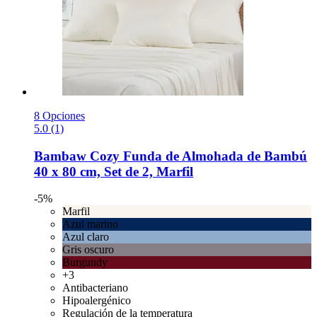
8 Opciones
5.0 (1)
Bambaw Cozy
Funda de Almohada de Bambú
40 x 80 cm, Set de 2, Marfil
-5%
Marfil
Azul marino
Azul claro
Gris oscuro
Burgundy
+3
Antibacteriano
Hipoalergénico
Regulación de la temperatura