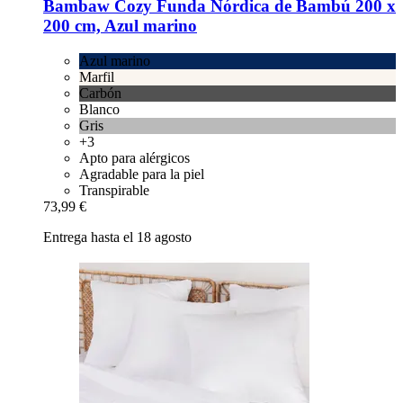
Bambaw Cozy
Funda Nórdica de Bambú 200 x
200 cm, Azul marino
Azul marino
Marfil
Carbón
Blanco
Gris
+3
Apto para alérgicos
Agradable para la piel
Transpirable
73,99 €
Entrega hasta el 18 agosto