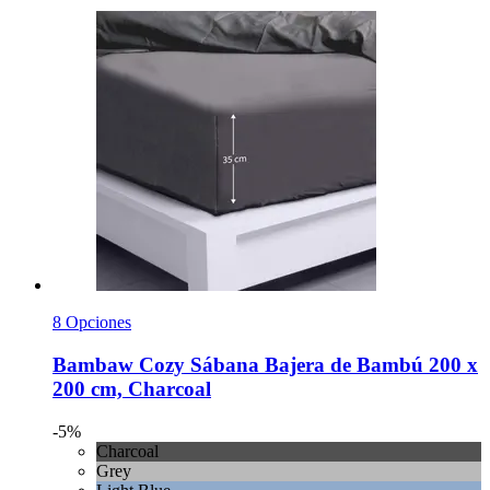
8 Opciones
Bambaw Cozy
Sábana Bajera de Bambú 200 x
200 cm, Charcoal
-5%
Charcoal
Grey