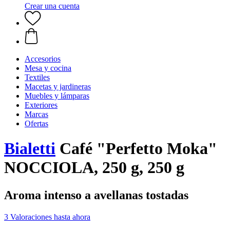
Crear una cuenta
Accesorios
Mesa y cocina
Textiles
Macetas y jardineras
Muebles y lámparas
Exteriores
Marcas
Ofertas
Bialetti
Café "Perfetto Moka"
NOCCIOLA, 250 g, 250 g
Aroma intenso a avellanas tostadas
3 Valoraciones hasta ahora