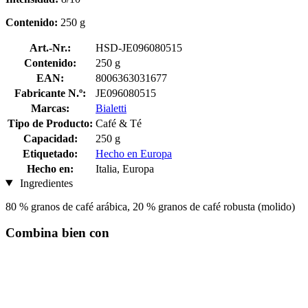
Contenido:
250 g
Art.-Nr.:
HSD-JE096080515
Contenido:
250 g
EAN:
8006363031677
Fabricante N.º:
JE096080515
Marcas:
Bialetti
Tipo de Producto:
Café & Té
Capacidad:
250 g
Etiquetado:
Hecho en Europa
Hecho en:
Italia, Europa
Ingredientes
80 % granos de café arábica, 20 % granos de café robusta (molido)
Combina bien con