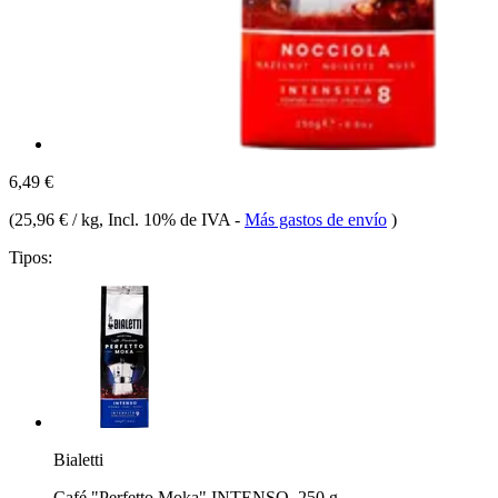
6,49 €
(
25,96 € / kg
, Incl. 10% de IVA
-
Más gastos de envío
)
Tipos:
Bialetti
Café "Perfetto Moka" INTENSO, 250 g