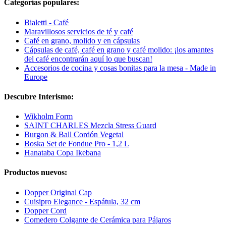
Categorías populares:
Bialetti - Café
Maravillosos servicios de té y café
Café en grano, molido y en cápsulas
Cápsulas de café, café en grano y café molido: ¡los amantes
del café encontrarán aquí lo que buscan!
Accesorios de cocina y cosas bonitas para la mesa - Made in
Europe
Descubre Interismo:
Wikholm Form
SAINT CHARLES Mezcla Stress Guard
Burgon & Ball Cordón Vegetal
Boska Set de Fondue Pro - 1,2 L
Hanataba Copa Ikebana
Productos nuevos:
Dopper Original Cap
Cuisipro Elegance - Espátula, 32 cm
Dopper Cord
Comedero Colgante de Cerámica para Pájaros