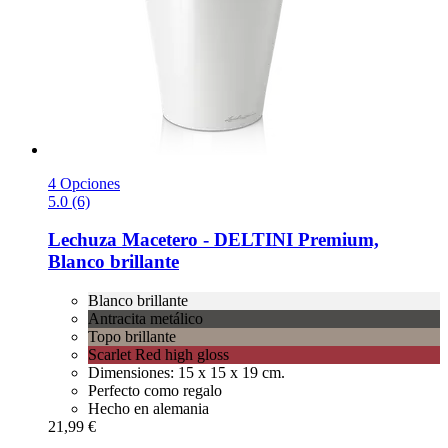
4 Opciones
5.0 (6)
Lechuza
Macetero -​ DELTINI Premium,
Blanco brillante
Blanco brillante
Antracita metálico
Topo brillante
Scarlet Red high gloss
Dimensiones: 15 x 15 x 19 cm.
Perfecto como regalo
Hecho en alemania
21,99 €