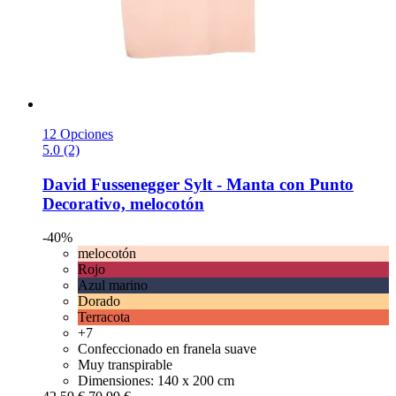
12 Opciones
5.0 (2)
David Fussenegger
Sylt -​ Manta con Punto
Decorativo, melocotón
-40%
melocotón
Rojo
Azul marino
Dorado
Terracota
+7
Confeccionado en franela suave
Muy transpirable
Dimensiones: 140 x 200 cm