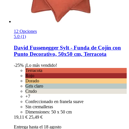
12 Opciones
5.0 (1)
David Fussenegger
Sylt -​ Funda de Cojín con
Punto Decorativo, 50x50 cm, Terracota
-25%
¡Lo más vendido!
Terracota
Rojo
Dorado
Gris claro
Crudo
+7
Confeccionado en franela suave
Sin cremalleras
Dimensiones: 50 x 50 cm
19,11 €
25,49 €
Entrega hasta el 18 agosto