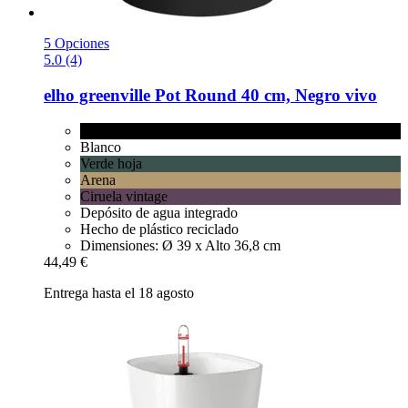
5 Opciones
5.0 (4)
elho
greenville Pot Round 40 cm, Negro vivo
Negro vivo
Blanco
Verde hoja
Arena
Ciruela vintage
Depósito de agua integrado
Hecho de plástico reciclado
Dimensiones: Ø 39 x Alto 36,8 cm
44,49 €
Entrega hasta el 18 agosto