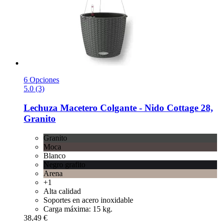
6 Opciones
5.0 (3)
Lechuza
Macetero Colgante -​ Nido Cottage 28,
Granito
Granito
Moca
Blanco
Negro grafito
Arena
+1
Alta calidad
Soportes en acero inoxidable
Carga máxima: 15 kg.
38,49 €