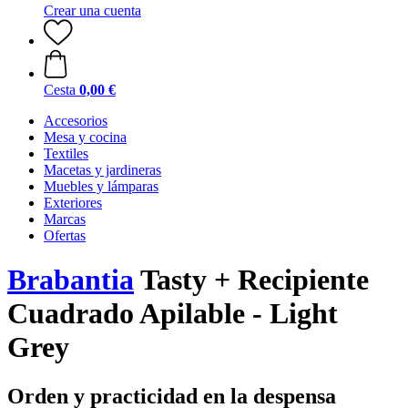
Crear una cuenta
Cesta
0,00 €
Accesorios
Mesa y cocina
Textiles
Macetas y jardineras
Muebles y lámparas
Exteriores
Marcas
Ofertas
Brabantia
Tasty + Recipiente
Cuadrado Apilable - Light
Grey
Orden y practicidad en la despensa