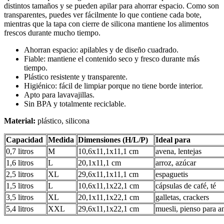
distintos tamaños y se pueden apilar para ahorrar espacio. Como son
transparentes, puedes ver fácilmente lo que contiene cada bote,
mientras que la tapa con cierre de silicona mantiene los alimentos
frescos durante mucho tiempo.
Ahorran espacio: apilables y de diseño cuadrado.
Fiable: mantiene el contenido seco y fresco durante más
tiempo.
Plástico resistente y transparente.
Higiénico: fácil de limpiar porque no tiene borde interior.
Apto para lavavajillas.
Sin BPA y totalmente reciclable.
Material:
plástico, silicona
Capacidad
Medida
Dimensiones (H/L/P)
Ideal para
0,7 litros
M
10,6x11,1x11,1 cm
avena, lentejas
1,6 litros
L
20,1x11,1 cm
arroz, azúcar
2,5 litros
XL
29,6x11,1x11,1 cm
espaguetis
1,5 litros
L
10,6x11,1x22,1 cm
cápsulas de café, té
3,5 litros
XL
20,1x11,1x22,1 cm
galletas, crackers
5,4 litros
XXL
29,6x11,1x22,1 cm
muesli, pienso para a