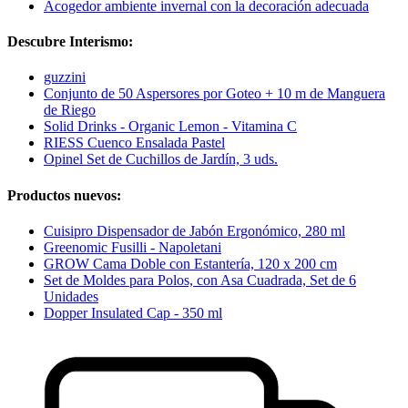
Acogedor ambiente invernal con la decoración adecuada
Descubre Interismo:
guzzini
Conjunto de 50 Aspersores por Goteo + 10 m de Manguera
de Riego
Solid Drinks - Organic Lemon - Vitamina C
RIESS Cuenco Ensalada Pastel
Opinel Set de Cuchillos de Jardín, 3 uds.
Productos nuevos:
Cuisipro Dispensador de Jabón Ergonómico, 280 ml
Greenomic Fusilli - Napoletani
GROW Cama Doble con Estantería, 120 x 200 cm
Set de Moldes para Polos, con Asa Cuadrada, Set de 6
Unidades
Dopper Insulated Cap - 350 ml