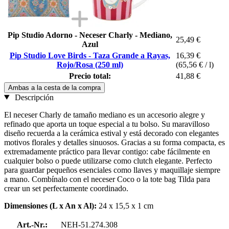
Pip Studio Adorno - Neceser Charly - Mediano,
25,49 €
Azul
Pip Studio Love Birds - Taza Grande a Rayas,
16,39 €
Rojo/Rosa (250 ml)
(65,56 € / l)
Precio total:
41,88 €
Ambas a la cesta de la compra
Descripción
El neceser Charly de tamaño mediano es un accesorio alegre y
refinado que aporta un toque especial a tu bolso. Su maravilloso
diseño recuerda a la cerámica estival y está decorado con elegantes
motivos florales y detalles sinuosos. Gracias a su forma compacta, es
extremadamente práctico para llevar contigo: cabe fácilmente en
cualquier bolso o puede utilizarse como clutch elegante. Perfecto
para guardar pequeños esenciales como llaves y maquillaje siempre
a mano. Combínalo con el neceser Coco o la tote bag Tilda para
crear un set perfectamente coordinado.
Dimensiones (L x An x Al):
24 x 15,5 x 1 cm
Art.-Nr.:
NEH-51.274.308