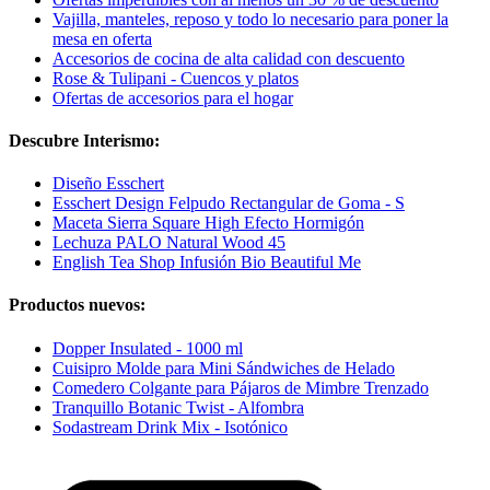
Vajilla, manteles, reposo y todo lo necesario para poner la
mesa en oferta
Accesorios de cocina de alta calidad con descuento
Rose & Tulipani - Cuencos y platos
Ofertas de accesorios para el hogar
Descubre Interismo:
Diseño Esschert
Esschert Design Felpudo Rectangular de Goma - S
Maceta Sierra Square High Efecto Hormigón
Lechuza PALO Natural Wood 45
English Tea Shop Infusión Bio Beautiful Me
Productos nuevos:
Dopper Insulated - 1000 ml
Cuisipro Molde para Mini Sándwiches de Helado
Comedero Colgante para Pájaros de Mimbre Trenzado
Tranquillo Botanic Twist - Alfombra
Sodastream Drink Mix - Isotónico