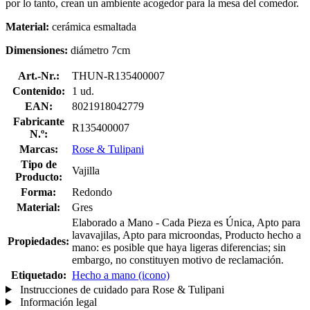
por lo tanto, crean un ambiente acogedor para la mesa del comedor.
Material:
cerámica esmaltada
Dimensiones:
diámetro 7cm
Art.-Nr.:
THUN-R135400007
Contenido:
1 ud.
EAN:
8021918042779
Fabricante
R135400007
N.º:
Marcas:
Rose & Tulipani
Tipo de
Vajilla
Producto:
Forma:
Redondo
Material:
Gres
Elaborado a Mano - Cada Pieza es Única, Apto para
lavavajilas, Apto para microondas, Producto hecho a
Propiedades:
mano: es posible que haya ligeras diferencias; sin
embargo, no constituyen motivo de reclamación.
Etiquetado:
Hecho a mano (icono)
Instrucciones de cuidado para Rose & Tulipani
Información legal