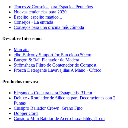
Trucos & Consejos para Espacios Pequeños
Nuevas tendencias para 2020
Espejito, espejito mágico...
Consejos - La entrada
Consejos para una oficina más cómoda
Descubre Interismo:
Marcato
elho Balcony Support for Barcelona 50 cm
Burgon & Ball Plantador de Madera
Strömshaga Filtro de Contenedor de Compost
Frosch Detergente Lavavajillas A Mano - Cítrico
Productos nuevos:
Elegance - Cuchara para Espaguetis, 31 cm
Deluxe - Rotulador de Silicona para Decoraciones con 2
Puntas
Cuisipro Rallador Crown, Grano Fino
Dopper Cord
Cuisipro Mini Batidor de Acero Inoxidable, 21 cm