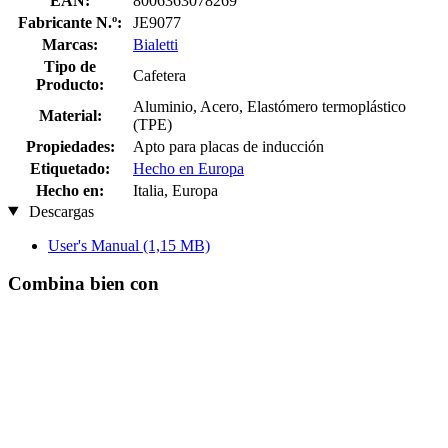
EAN:
8006363078269
Fabricante N.º:
JE9077
Marcas:
Bialetti
Tipo de
Cafetera
Producto:
Aluminio, Acero, Elastómero termoplástico
Material:
(TPE)
Propiedades:
Apto para placas de inducción
Etiquetado:
Hecho en Europa
Hecho en:
Italia, Europa
Descargas
User's Manual
(1,15 MB)
Combina bien con