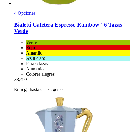
4 Opciones
Bialetti
Cafetera Espresso Rainbow "6 Tazas",
Verde
Verde
Rojo
Amarillo
Azul claro
Para 6 tazas
Aluminio
Colores alegres
38,49 €
Entrega hasta el 17 agosto