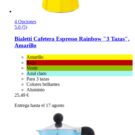
4 Opciones
5.0 (5)
Bialetti
Cafetera Espresso Rainbow "3 Tazas",
Amarillo
Amarillo
Rojo
Verde
Azul claro
Para 3 tazas
Colores brillantes
Aluminio
25,49 €
Entrega hasta el 17 agosto