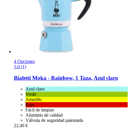
4 Opciones
5.0 (1)
Bialetti
Moka -​ Rainbow, 1 Taza, Azul claro
Azul claro
Verde
Amarillo
Rojo
Fácil de limpiar
Aluminio de calidad
Válvula de seguridad patentada
22,49 €