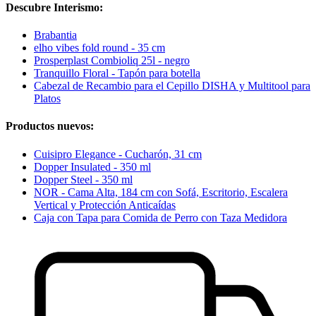
Descubre Interismo:
Brabantia
elho vibes fold round - 35 cm
Prosperplast Combioliq 25l - negro
Tranquillo Floral - Tapón para botella
Cabezal de Recambio para el Cepillo DISHA y Multitool para
Platos
Productos nuevos:
Cuisipro Elegance - Cucharón, 31 cm
Dopper Insulated - 350 ml
Dopper Steel - 350 ml
NOR - Cama Alta, 184 cm con Sofá, Escritorio, Escalera
Vertical y Protección Anticaídas
Caja con Tapa para Comida de Perro con Taza Medidora