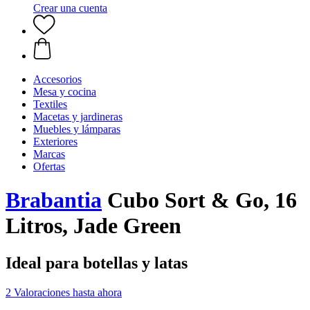
Crear una cuenta
Accesorios
Mesa y cocina
Textiles
Macetas y jardineras
Muebles y lámparas
Exteriores
Marcas
Ofertas
Brabantia
Cubo Sort & Go, 16
Litros, Jade Green
Ideal para botellas y latas
2 Valoraciones hasta ahora