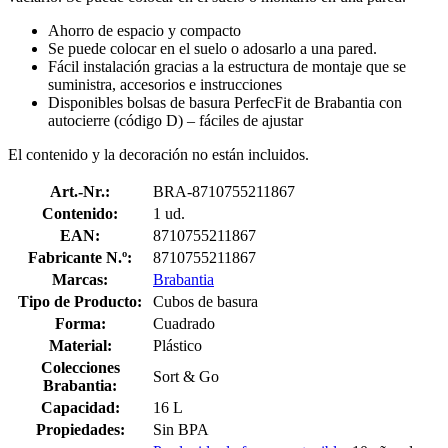
Ahorro de espacio y compacto
Se puede colocar en el suelo o adosarlo a una pared.
Fácil instalación gracias a la estructura de montaje que se
suministra, accesorios e instrucciones
Disponibles bolsas de basura PerfecFit de Brabantia con
autocierre (código D) – fáciles de ajustar
El contenido y la decoración no están incluidos.
Art.-Nr.:
BRA-8710755211867
Contenido:
1 ud.
EAN:
8710755211867
Fabricante N.º:
8710755211867
Marcas:
Brabantia
Tipo de Producto:
Cubos de basura
Forma:
Cuadrado
Material:
Plástico
Colecciones
Sort & Go
Brabantia:
Capacidad:
16 L
Propiedades:
Sin BPA