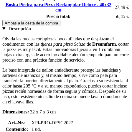
Boska Piedra para Pizza Rectangular Deluxe - 40x32
27,49 €
cm
Precio total:
56,45 €
Ambas a la cesta de la compra
Descripción
Olvida las ruedas cortapizzas poco afiladas que desplazan el
condimento: con las
tijeras para pizza Scizza
de
Dreamfarm
, cortar
la pizza es muy fácil. Estas innovadoras tijeras 2 en 1 combinan
hojas extralargas de acero inoxidable alemán templado para un corte
preciso con una práctica función de servicio.
La base integrada de nailon antiadherente protege las bandejas y
sartenes de arañazos y, al mismo tiempo, sirve como pala para
transferir la porción directamente al plato. Gracias a su resistencia al
calor hasta 205 °C y a su mango ergonómico, puedes cortar incluso
pizzas recién horneadas de forma segura y cómoda. Después de su
uso, este resistente utensilio de cocina se puede lavar cómodamente
en el lavavajillas.
Dimensiones:
32 x 7 x 3 cm
Art.-Nr.:
XPI-PRO-DFSC2027
Contenido:
1 ud.