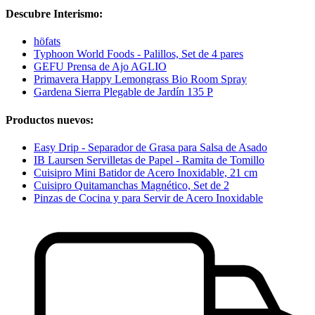
Descubre Interismo:
höfats
Typhoon World Foods - Palillos, Set de 4 pares
GEFU Prensa de Ajo AGLIO
Primavera Happy Lemongrass Bio Room Spray
Gardena Sierra Plegable de Jardín 135 P
Productos nuevos:
Easy Drip - Separador de Grasa para Salsa de Asado
IB Laursen Servilletas de Papel - Ramita de Tomillo
Cuisipro Mini Batidor de Acero Inoxidable, 21 cm
Cuisipro Quitamanchas Magnético, Set de 2
Pinzas de Cocina y para Servir de Acero Inoxidable