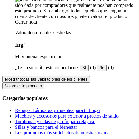
sido dada por compradores que realmente nos han comprado
este producto. Sin embargo, todos aquellos que tengan una
cuenta de cliente con nosotros pueden valorar el producto.
Cerrar nota
Valorado con 5 de 5 estrellas.
Ingº
Muy buena, espetacular
¿Te ha sido útil este comentario?
(0)
(0)
Sí
No
Mostrar todas las valoraciones de los clientes
Valora este producto
Categorías populares:
Rebajas: Lámparas y muebles para tu hogar
Muebles y accesorios para exterior a precios de saldo
Tumbonas y sillas de jardín para relajarse
Sillas y bancos para el bienestar
Los productos más solicitados de nuestras marcas