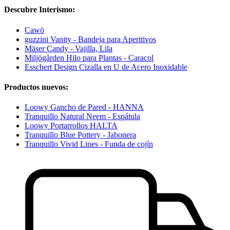
Descubre Interismo:
Cawö
guzzini Vanity - Bandeja para Aperitivos
Mäser Candy - Vajilla, Lila
Miljögården Hilo para Plantas - Caracol
Esschert Design Cizalla en U de Acero Inoxidable
Productos nuevos:
Loowy Gancho de Pared - HANNA
Tranquillo Natural Neem - Espátula
Loowy Portarrollos HALTA
Tranquillo Blue Pottery - Jabonera
Tranquillo Vivid Lines - Funda de cojín