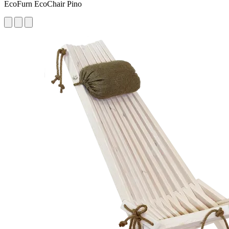
EcoFurn EcoChair Pino