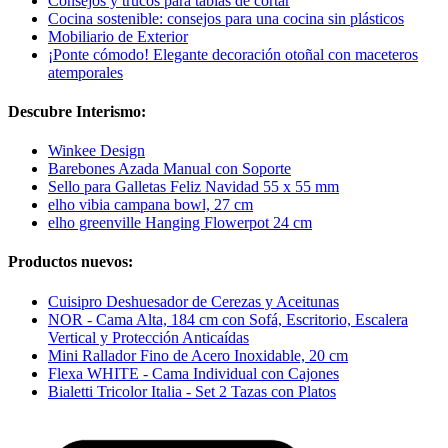
Consejos y trucos para tablas de cortar
Cocina sostenible: consejos para una cocina sin plásticos
Mobiliario de Exterior
¡Ponte cómodo! Elegante decoración otoñal con maceteros
atemporales
Descubre Interismo:
Winkee Design
Barebones Azada Manual con Soporte
Sello para Galletas Feliz Navidad 55 x 55 mm
elho vibia campana bowl, 27 cm
elho greenville Hanging Flowerpot 24 cm
Productos nuevos:
Cuisipro Deshuesador de Cerezas y Aceitunas
NOR - Cama Alta, 184 cm con Sofá, Escritorio, Escalera
Vertical y Protección Anticaídas
Mini Rallador Fino de Acero Inoxidable, 20 cm
Flexa WHITE - Cama Individual con Cajones
Bialetti Tricolor Italia - Set 2 Tazas con Platos