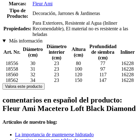
Marcas:
Fleur Ami
Tipo de
Decoración, Jarrones & Jardineras
Producto:
Para Exteriores, Resistente al Agua (Inliner
Propiedades:
Recomendable), El material no es resistente a las
heladas
Más información
Diámetro
Profundidad
Diámetro
Altura
Art. Nr.
interior
de siembra
Inliner
(cm)
(cm)
(cm)
(cm)
18556
30
23
80
77
16228
18558
31
23
100
97
16228
18560
32
23
120
117
16228
18562
34
23
150
147
16228
Valora este producto
comentarios en español del producto:
Fleur Ami Macetero Loft Black Diamond
Artículos de nuestro blog:
La importancia de mantenerse hidratado