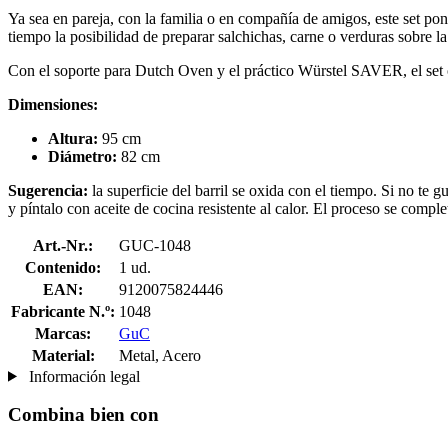
Ya sea en pareja, con la familia o en compañía de amigos, este set pon
tiempo la posibilidad de preparar salchichas, carne o verduras sobre l
Con el soporte para Dutch Oven y el práctico Würstel SAVER, el set of
Dimensiones:
Altura:
95 cm
Diámetro:
82 cm
Sugerencia:
la superficie del barril se oxida con el tiempo. Si no te g
y píntalo con aceite de cocina resistente al calor. El proceso se comp
Art.-Nr.:
GUC-1048
Contenido:
1 ud.
EAN:
9120075824446
Fabricante N.º:
1048
Marcas:
GuC
Material:
Metal, Acero
Información legal
Combina bien con