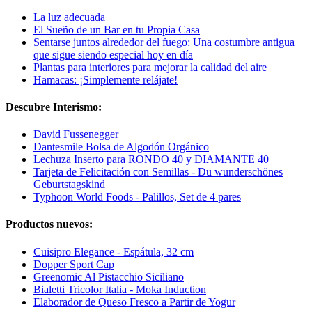
La luz adecuada
El Sueño de un Bar en tu Propia Casa
Sentarse juntos alrededor del fuego: Una costumbre antigua
que sigue siendo especial hoy en día
Plantas para interiores para mejorar la calidad del aire
Hamacas: ¡Simplemente relájate!
Descubre Interismo:
David Fussenegger
Dantesmile Bolsa de Algodón Orgánico
Lechuza Inserto para RONDO 40 y DIAMANTE 40
Tarjeta de Felicitación con Semillas - Du wunderschönes
Geburtstagskind
Typhoon World Foods - Palillos, Set de 4 pares
Productos nuevos:
Cuisipro Elegance - Espátula, 32 cm
Dopper Sport Cap
Greenomic Al Pistacchio Siciliano
Bialetti Tricolor Italia - Moka Induction
Elaborador de Queso Fresco a Partir de Yogur