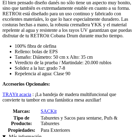
El bien pensado diseño danés no sólo tiene un aspecto muy bonito,
sino que también es extremadamente estable en cuanto a su forma.
RETROit está diseñado para un uso continuo y fabricado con
excelentes materiales, lo que lo hace especialmente duradero. Las
costuras hechas a mano, la robusta cremallera YKK y el material
repelente al agua y resistente a los rayos UV garantizan que puedas
disfrutar de tu RETROit Cobana Drum durante mucho tiempo.
100% fibra de olefina
Relleno: bolas de EPS
Tamaño: Diámetro: 50 cm x Alto: 35 cm
Veredicto de la prueba / Martindale: 20.000 rublos
Solidez a la luz: grado 7-8
Repelencia al agua: Clase 90
Accesorios Opcionales:
TRAYit acacia
: ¡La bandeja de madera multifuncional que
convierte tu tambor en una fantástica mesa auxiliar!
Marcas:
SACKit
Tipo de
Taburetes y Sacos para sentarse, Pufs &
Producto:
Taburetes
Propiedades:
Para Exteriores
Más información