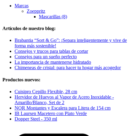
Marcas
Zoeppritz
Mascarillas (8)
Artículos de nuestro blog:
Brabantia “Sort & Go”: ¡Separa inteligentemente y vive de
forma más sostenible!
Consejos y trucos para tablas de cortar
Consejos para un sueño perfecto
La importancia de mantenerse hidratado
Chimeneas de cristal: para hacer tu hogar más acogedor
Productos nuevos:
Cuisipro Cepillo Flexible, 28 cm
Hervidor de Huevos al Vapor de Acero Inoxidable -
Amarillo/Blanco, Set de 2
NOR Montantes y Escalera para Litera de 154 cm
IB Laursen Macetero con Plato Verde
Dopper Steel - 350 ml