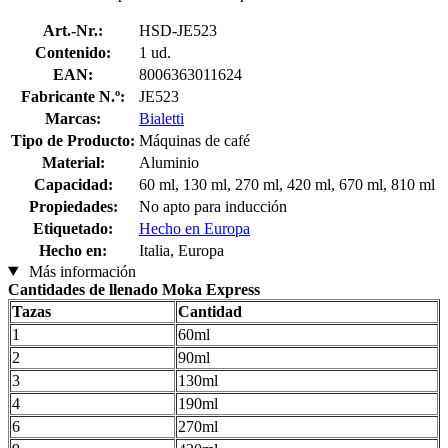
Art.-Nr.:
HSD-JE523
Contenido:
1 ud.
EAN:
8006363011624
Fabricante N.º:
JE523
Marcas:
Bialetti
Tipo de Producto:
Máquinas de café
Material:
Aluminio
Capacidad:
60 ml, 130 ml, 270 ml, 420 ml, 670 ml, 810 ml
Propiedades:
No apto para inducción
Etiquetado:
Hecho en Europa
Hecho en:
Italia, Europa
Más información
Cantidades de llenado Moka Express
Tazas
Cantidad
1
60ml
2
90ml
3
130ml
4
190ml
6
270ml