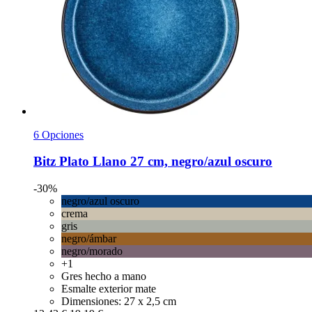
6 Opciones
Bitz
Plato Llano 27 cm, negro/azul oscuro
-30%
negro/azul oscuro
crema
gris
negro/ámbar
negro/morado
+1
Gres hecho a mano
Esmalte exterior mate
Dimensiones: 27 x 2,5 cm