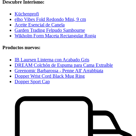
Descubre Interismo:
Küchenprofi
elho Vibes Fold Redondo Mini, 9 cm
Aceite Esencial de Canela
Garden Trading Felpudo Sambourne
Wikholm Form Maceta Rectangular Ronja
Productos nuevos:
IB Laursen Linterna con Acabado Gris
DREAM Colchón de Espuma para Cama Extraíble
Greenomic Barbarossa - Penne All' Arrabbiata
Dopper Wrist Cord Black Mug Ring
Dopper Sport Cap