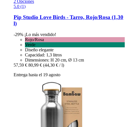
2 Opciones
5.0 (1)
Pip Studio
Love Birds -​ Tarro, Rojo/Rosa (1,30
l)
-29%
¡Lo más vendido!
Rojo/Rosa
Verde
Diseño elegante
Capacidad: 1,3 litros
Dimensiones: H 20 cm, Ø 13 cm
57,59 €
80,99 €
(44,30 € / l)
Entrega hasta el 19 agosto