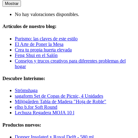
Mostrar
No hay valoraciones disponibles.
Artículos de nuestro blog:
Purismo: las claves de este estilo
El Arte de Poner la Mesa
Crea tu propia huerta elevada
Feng Shui en el Salón
Consejos y trucos creativos para diferentes problemas del
hogar
Descubre Interismo:
Strömshaga
sagaform Set de Copas de Picnic, 4 Unidades
Miljögården Tabla de Madera "Hoja de Roble"
elho b.for Soft Round
Lechuza Regadera MOJA 10 l
Productos nuevos:
Dopper Insulated x Royal Delft - 580 ml