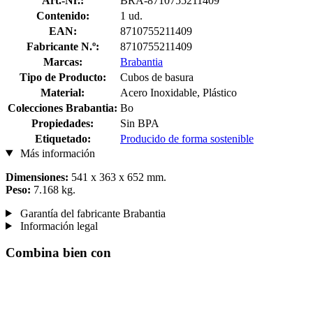
Art.-Nr.:
BRA-8710755211409
Contenido:
1 ud.
EAN:
8710755211409
Fabricante N.º:
8710755211409
Marcas:
Brabantia
Tipo de Producto:
Cubos de basura
Material:
Acero Inoxidable, Plástico
Colecciones Brabantia:
Bo
Propiedades:
Sin BPA
Etiquetado:
Producido de forma sostenible
Más información
Dimensiones:
541 x 363 x 652 mm.
Peso:
7.168 kg.
Garantía del fabricante Brabantia
Información legal
Combina bien con