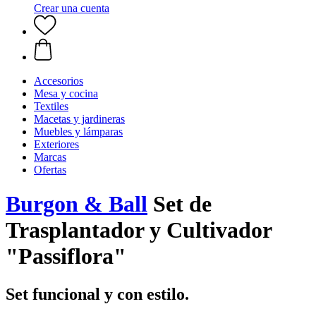
Crear una cuenta
Accesorios
Mesa y cocina
Textiles
Macetas y jardineras
Muebles y lámparas
Exteriores
Marcas
Ofertas
Burgon & Ball
Set de
Trasplantador y Cultivador
"Passiflora"
Set funcional y con estilo.