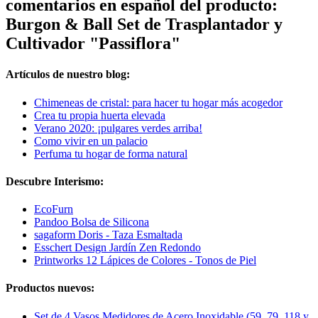
comentarios en español del producto:
Burgon & Ball Set de Trasplantador y
Cultivador "Passiflora"
Artículos de nuestro blog:
Chimeneas de cristal: para hacer tu hogar más acogedor
Crea tu propia huerta elevada
Verano 2020: ¡pulgares verdes arriba!
Como vivir en un palacio
Perfuma tu hogar de forma natural
Descubre Interismo:
EcoFurn
Pandoo Bolsa de Silicona
sagaform Doris - Taza Esmaltada
Esschert Design Jardín Zen Redondo
Printworks 12 Lápices de Colores - Tonos de Piel
Productos nuevos:
Set de 4 Vasos Medidores de Acero Inoxidable (59, 79, 118 y