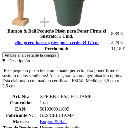
Burgon & Ball Pequeño Pisón para Poner Firme el
8,89 €
Sustrato, 1 Unid.
elho green basics grow pot - verde, Ø 17 cm
2,29 €
Precio total:
11,18 €
Ambas a la cesta de la compra
Descripción
¡Este pequeño pisón tiene un tamaño perfecto para poner firme el
sustrato de los semilleros! Así se garantiza una germinación óptima.
Está elaborado con madera certificada FSC®. Medidas: 3,5 cm x
3,5 cm.
Art.-Nr.:
XPF-BB-GES/CELLTAMP
Contenido:
1 ud.
EAN:
5019360011095
Fabricante N.º:
GES/CELLTAMP
Marcas:
Burgon & Ball
Tipo de Producto:
Herramientas de jardín