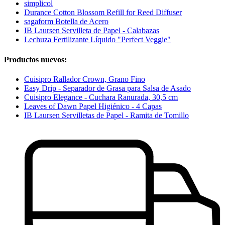
simplicol
Durance Cotton Blossom Refill for Reed Diffuser
sagaform Botella de Acero
IB Laursen Servilleta de Papel - Calabazas
Lechuza Fertilizante Líquido "Perfect Veggie"
Productos nuevos:
Cuisipro Rallador Crown, Grano Fino
Easy Drip - Separador de Grasa para Salsa de Asado
Cuisipro Elegance - Cuchara Ranurada, 30,5 cm
Leaves of Dawn Papel Higiénico - 4 Capas
IB Laursen Servilletas de Papel - Ramita de Tomillo