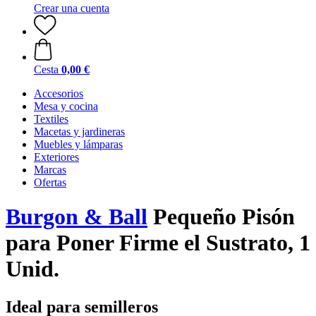
Crear una cuenta
Cesta
0,00 €
Accesorios
Mesa y cocina
Textiles
Macetas y jardineras
Muebles y lámparas
Exteriores
Marcas
Ofertas
Burgon & Ball
Pequeño Pisón
para Poner Firme el Sustrato, 1
Unid.
Ideal para semilleros