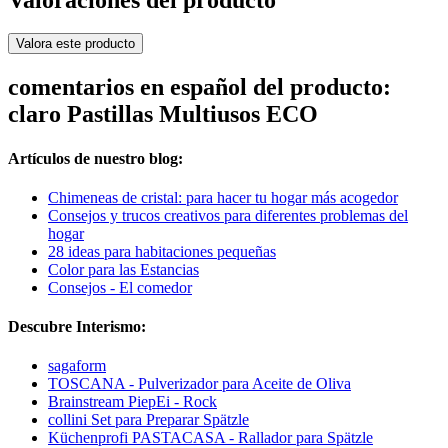
Valora este producto
comentarios en español del producto:
claro Pastillas Multiusos ECO
Artículos de nuestro blog:
Chimeneas de cristal: para hacer tu hogar más acogedor
Consejos y trucos creativos para diferentes problemas del
hogar
28 ideas para habitaciones pequeñas
Color para las Estancias
Consejos - El comedor
Descubre Interismo:
sagaform
TOSCANA - Pulverizador para Aceite de Oliva
Brainstream PiepEi - Rock
collini Set para Preparar Spätzle
Küchenprofi PASTACASA - Rallador para Spätzle