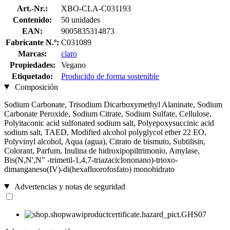
Art.-Nr.:
XBO-CLA-C031193
Contenido:
50 unidades
EAN:
9005835314873
Fabricante N.º:
C031089
Marcas:
claro
Propiedades:
Vegano
Etiquetado:
Producido de forma sostenible
Composición
Sodium Carbonate, Trisodium Dicarboxymethyl Alaninate, Sodium
Carbonate Peroxide, Sodium Citrate, Sodium Sulfate, Cellulose,
Polyitaconic acid sulfonated sodium salt, Polyepoxysuccinic acid
sodium salt, TAED, Modified alcohol polyglycol ether 22 EO,
Polyvinyl alcohol, Aqua (agua), Citrato de bismuto, Subtilisin,
Colorant, Parfum, Inulina de hidroxipopiltrimonio, Amylase,
Bis(N,N',N" -trimetil-1,4,7-triazaciclononano)-trioxo-
dimanganeso(IV)-di(hexafluorofosfato) monohidrato
Advertencias y notas de seguridad