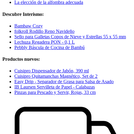
La elección de la alfombra adecuada
Descubre Interismo:
Bambaw Cozy
folkroll Rodillo Reno Navideño
Sello para Galletas Copos de Nieve y Estrellas 55 x 55 mm
Lechuza Regadera PON - 0,1 L
Pebbly Báscula de Cocina de Bambú
Productos nuevos:
Cuisipro Dispensador de Jabón, 390 ml
Cuisipro Quitamanchas Magnético, Set de 2
Easy Drip - Separador de Grasa para Salsa de Asado
IB Laursen Servilleta de Papel - Calabazas
Pinzas para Pescado y Servir, Rojas, 33 cm