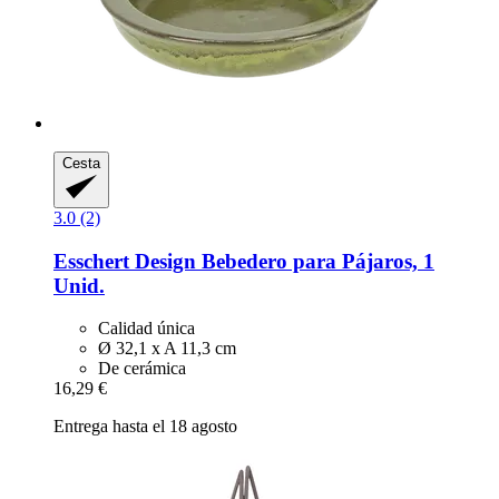
Cesta
3.0 (2)
Esschert Design
Bebedero para Pájaros, 1
Unid.
Calidad única
Ø 32,1 x A 11,3 cm
De cerámica
16,29 €
Entrega hasta el 18 agosto