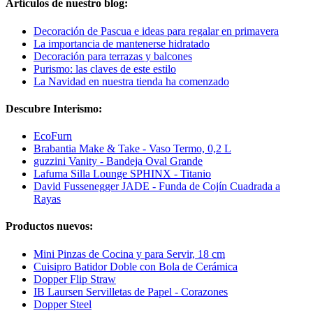
Artículos de nuestro blog:
Decoración de Pascua e ideas para regalar en primavera
La importancia de mantenerse hidratado
Decoración para terrazas y balcones
Purismo: las claves de este estilo
La Navidad en nuestra tienda ha comenzado
Descubre Interismo:
EcoFurn
Brabantia Make & Take - Vaso Termo, 0,2 L
guzzini Vanity - Bandeja Oval Grande
Lafuma Silla Lounge SPHINX - Titanio
David Fussenegger JADE - Funda de Cojín Cuadrada a
Rayas
Productos nuevos:
Mini Pinzas de Cocina y para Servir, 18 cm
Cuisipro Batidor Doble con Bola de Cerámica
Dopper Flip Straw
IB Laursen Servilletas de Papel - Corazones
Dopper Steel