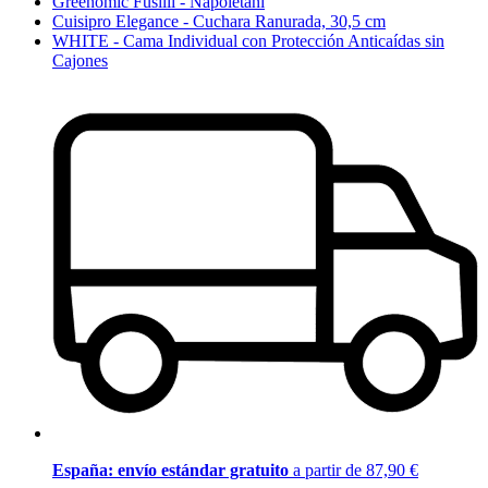
Greenomic Fusilli - Napoletani
Cuisipro Elegance - Cuchara Ranurada, 30,5 cm
WHITE - Cama Individual con Protección Anticaídas sin
Cajones
España: envío estándar gratuito
a partir de 87,90 €