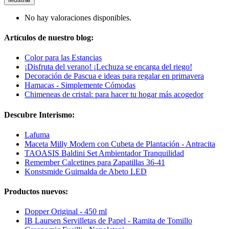
No hay valoraciones disponibles.
Artículos de nuestro blog:
Color para las Estancias
¡Disfruta del verano! ¡Lechuza se encarga del riego!
Decoración de Pascua e ideas para regalar en primavera
Hamacas - Simplemente Cómodas
Chimeneas de cristal: para hacer tu hogar más acogedor
Descubre Interismo:
Lafuma
Maceta Milly Modern con Cubeta de Plantación - Antracita
TAOASIS Baldini Set Ambientador Tranquilidad
Remember Calcetines para Zapatillas 36-41
Konstsmide Guirnalda de Abeto LED
Productos nuevos:
Dopper Original - 450 ml
IB Laursen Servilletas de Papel - Ramita de Tomillo