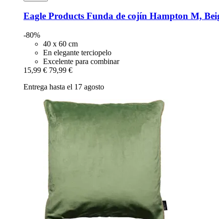
Eagle Products
Funda de cojín Hampton M, Bei
-80%
40 x 60 cm
En elegante terciopelo
Excelente para combinar
15,99 €
79,99 €
Entrega hasta el 17 agosto