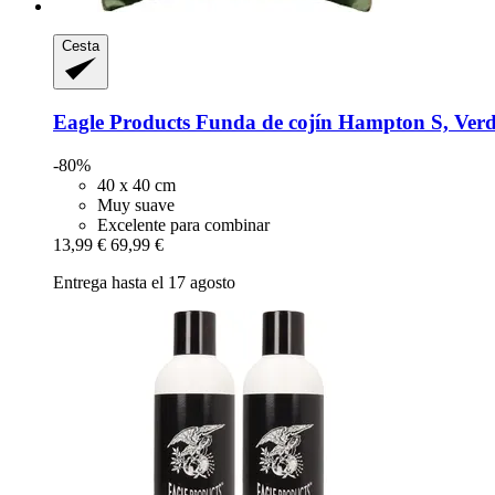
Cesta
Eagle Products
Funda de cojín Hampton S, Verde
-80%
40 x 40 cm
Muy suave
Excelente para combinar
13,99 €
69,99 €
Entrega hasta el 17 agosto