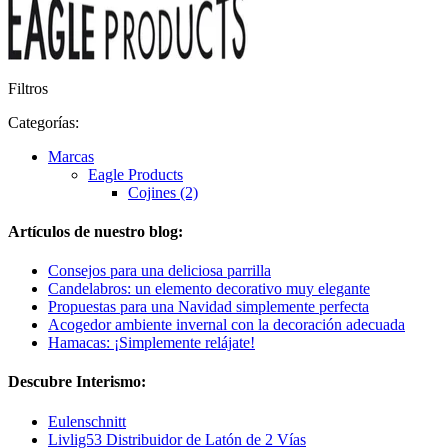
Filtros
Categorías:
Marcas
Eagle Products
Cojines (2)
Artículos de nuestro blog:
Consejos para una deliciosa parrilla
Candelabros: un elemento decorativo muy elegante
Propuestas para una Navidad simplemente perfecta
Acogedor ambiente invernal con la decoración adecuada
Hamacas: ¡Simplemente relájate!
Descubre Interismo:
Eulenschnitt
Livlig53 Distribuidor de Latón de 2 Vías