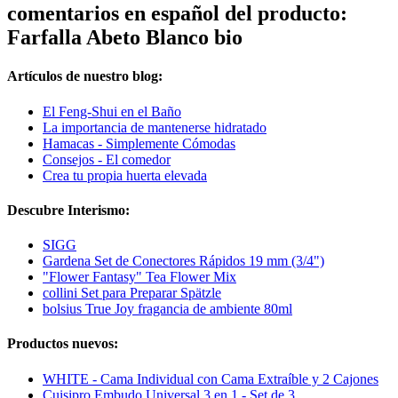
comentarios en español del producto:
Farfalla Abeto Blanco bio
Artículos de nuestro blog:
El Feng-Shui en el Baño
La importancia de mantenerse hidratado
Hamacas - Simplemente Cómodas
Consejos - El comedor
Crea tu propia huerta elevada
Descubre Interismo:
SIGG
Gardena Set de Conectores Rápidos 19 mm (3/4")
"Flower Fantasy" Tea Flower Mix
collini Set para Preparar Spätzle
bolsius True Joy fragancia de ambiente 80ml
Productos nuevos:
WHITE - Cama Individual con Cama Extraíble y 2 Cajones
Cuisipro Embudo Universal 3 en 1 - Set de 3