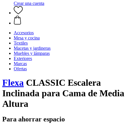
Crear una cuenta
Accesorios
Mesa y cocina
Textiles
Macetas y jardineras
Muebles y lámparas
Exteriores
Marcas
Ofertas
Flexa
CLASSIC Escalera
Inclinada para Cama de Media
Altura
Para ahorrar espacio