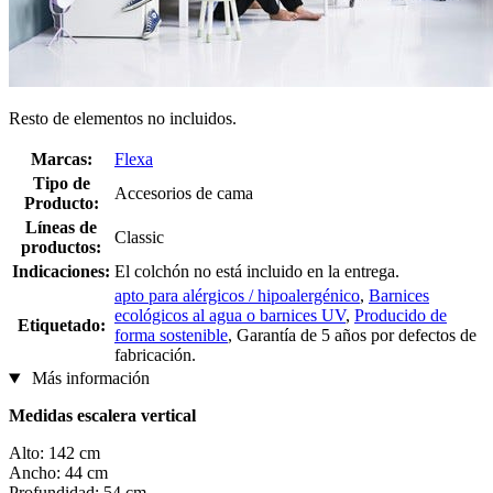
Resto de elementos no incluidos.
Marcas:
Flexa
Tipo de
Accesorios de cama
Producto:
Líneas de
Classic
productos:
Indicaciones:
El colchón no está incluido en la entrega.
apto para alérgicos / hipoalergénico
,
Barnices
ecológicos al agua o barnices UV
,
Producido de
Etiquetado:
forma sostenible
, Garantía de 5 años por defectos de
fabricación.
Más información
Medidas escalera vertical
Alto: 142 cm
Ancho: 44 cm
Profundidad: 54 cm