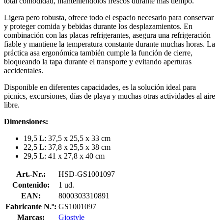
total comodidad, manteniéndolos frescos durante más tiempo.
Ligera pero robusta, ofrece todo el espacio necesario para conservar
y proteger comida y bebidas durante los desplazamientos. En
combinación con las placas refrigerantes, asegura una refrigeración
fiable y mantiene la temperatura constante durante muchas horas. La
práctica asa ergonómica también cumple la función de cierre,
bloqueando la tapa durante el transporte y evitando aperturas
accidentales.
Disponible en diferentes capacidades, es la solución ideal para
picnics, excursiones, días de playa y muchas otras actividades al aire
libre.
Dimensiones:
19,5 L: 37,5 x 25,5 x 33 cm
22,5 L: 37,8 x 25,5 x 38 cm
29,5 L: 41 x 27,8 x 40 cm
Art.-Nr.:
HSD-GS1001097
Contenido:
1 ud.
EAN:
8000303310891
Fabricante N.º:
GS1001097
Marcas:
Giostyle