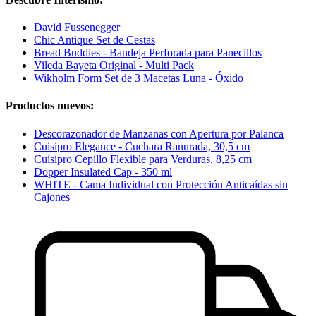
David Fussenegger
Chic Antique Set de Cestas
Bread Buddies - Bandeja Perforada para Panecillos
Vileda Bayeta Original - Multi Pack
Wikholm Form Set de 3 Macetas Luna - Óxido
Productos nuevos:
Descorazonador de Manzanas con Apertura por Palanca
Cuisipro Elegance - Cuchara Ranurada, 30,5 cm
Cuisipro Cepillo Flexible para Verduras, 8,25 cm
Dopper Insulated Cap - 350 ml
WHITE - Cama Individual con Protección Anticaídas sin
Cajones