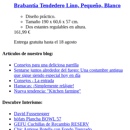
Brabantia
Tendedero Linn, Pequeño, Blanco
Diseño práctico.
Tamaño 190 x 60,6 x 57 cm.
Dos estantes regulables en altura.
161,99 €
Entrega gratuita hasta el 18 agosto
Artículos de nuestro blog:
Consejos para una deliciosa parrilla
Sentarse juntos alrededor del fuego: Una costumbre antigua
que sigue siendo especial hoy en día
Consejos - La entrada
Hamacas: ¡Simplemente relájate!
Nueva tendencia: "Kitchen farming"
Descubre Interismo:
David Fussenegger
höfats Plancha BOWL 57
GEFU Cuchillas de Recambio RESERV
Chic Antique Botella con Fondo Trenzado