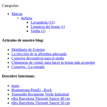
Categorías:
Marcas
herbow
Lavandería (15)
Limpieza del hogar (1)
Vajilla (2)
Artículos de nuestro blog:
Mobiliario de Exterior
La elección de la alfombra adecuada
Consejos decorativos para el otoño
Chimeneas de cristal: para hacer tu hogar más acogedor
Consejos - La entrada
Descubre Interismo:
ipuro
Brainstream PiepEi - Rock
Tranquillo Recipiente Verde Industrial
elho Barcelona Through Saucer 40 cm
elho Barcelona Through Saucer 50 cm