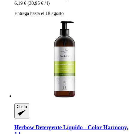
6,19 €
(30,95 € / l)
Entrega hasta el 18 agosto
Cesta
Herbow
Detergente Líquido -​ Color Harmony,
1 l