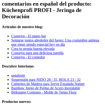
comentarios en español del producto:
Küchenprofi PROFI - Jeringa de
Decoración
Artículos de nuestro blog:
Consejos - El piano bar
Sentarse juntos alrededor del fuego: Una costumbre antigua
que sigue siendo especial hoy en día
Crea tu propia huerta elevada
Consejos para una deliciosa parrilla
Consejos - El comedor
Descubre Interismo:
sagaform
Suspensión para NIDO 28 / 35, BOLA 23 / 32
Cubiertos de Madera para Servir Ensalada Nature
Bambaw Juego de Pajitas de Acero Inoxidable
Birkmann Contoura - Molde de Tartas Flora
Productos nuevos: