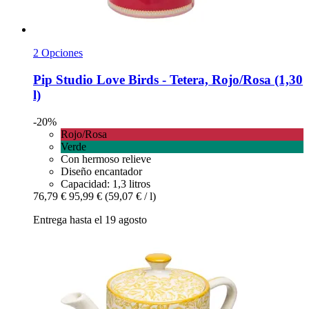
2 Opciones
Pip Studio
Love Birds -​ Tetera, Rojo/Rosa (1,30
l)
-20%
Rojo/Rosa
Verde
Con hermoso relieve
Diseño encantador
Capacidad: 1,3 litros
76,79 €
95,99 €
(59,07 € / l)
Entrega hasta el 19 agosto