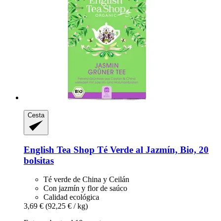
Cesta
English Tea Shop
Té Verde al Jazmín, Bio, 20
bolsitas
Té verde de China y Ceilán
Con jazmín y flor de saúco
Calidad ecológica
3,69 €
(92,25 € / kg)