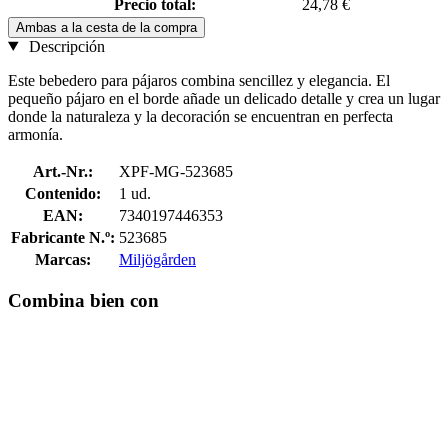
Precio total:
24,78 €
Ambas a la cesta de la compra
Descripción
Este bebedero para pájaros combina sencillez y elegancia. El
pequeño pájaro en el borde añade un delicado detalle y crea un lugar
donde la naturaleza y la decoración se encuentran en perfecta
armonía.
Art.-Nr.:
XPF-MG-523685
Contenido:
1 ud.
EAN:
7340197446353
Fabricante N.º:
523685
Marcas:
Miljögården
Combina bien con