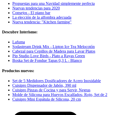
Propuestas para una Navidad simplemente perfecta
Nuevas tendencias para 2020
Consejos - El piano bar
La elección de la alfombra adecuada
Nueva tendencia: "Kitchen farming"
Descubre Interismo:
Lafuma
Sodastream Drink Mix - Lipton Ice Tea Melocotón
Cabezal para Cepillos de Madera para Lavar Platos
Pip Studio Love Birds - Plato a Rayas Green
Boska Set de Fondue Tapas 0,3 L - Blanco
Productos nuevos:
Set de 5 Medidores Dosificadores de Acero Inoxidable
Cuisipro Dispensador de Jabón, 390 ml
Cuisipro Pinzas de Cocina y para Servir, Negras
Molde de Silicona para Huevos Escalfados- Rojo, Set de 2
Cuisipro Mini Espátula de Silicona, 20 cm