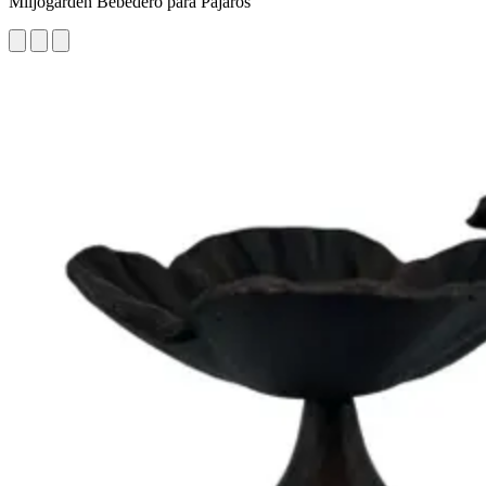
Miljögården Bebedero para Pájaros